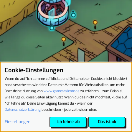
Quest-Log
Erstelle einen Account
Bei Team-Einreichungen benötigt jedes Team-Mitglied einen
eigenen Account.
Cookie-Einstellungen
Starte eine Einreichung oder tritt einem Team
Registrieren
Wenn du auf "Ich stimme zu" klickst und Drittanbieter-Cookies nicht blockiert
bei
hast, verarbeiten wir deine Daten mit Matomo für Webstatistiken, um mehr
Info
über deine Nutzung von
www.gamestalente.de
zu erfahren – zum Beispiel,
Reiche in bis zu 3 Kategorien ein.
❌ Der Wettbewerb ist aktuell geschlossen.
wie lange du diese Seiten aktiv nutzt. Wenn du das nicht möchtest, klicke auf
"Ich lehne ab". Deine Einwilligung kannst du - wie in der
Du kannst dich im nächsten Jahr wieder
Datenschutzerklärung
beschrieben - jederzeit widerrufen.
registrieren!
Markiere eine Kategorie als Hauptkategorie.
Quest-Log
Einstellungen
Ich lehne ab
Das ist ok
Schätze deine eigenen Skills ein.